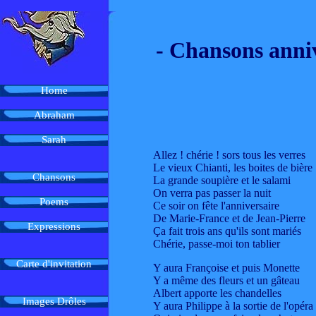
- Chansons anniv
Home
Abraham
Sarah
Allez ! chérie ! sors tous les verres
Le vieux Chianti, les boites de bière
Chansons
La grande soupière et le salami
On verra pas passer la nuit
Poems
Ce soir on fête l'anniversaire
De Marie-France et de Jean-Pierre
Expressions
Ça fait trois ans qu'ils sont mariés
Chérie, passe-moi ton tablier
Carte d'invitation
Y aura Françoise et puis Monette
Y a même des fleurs et un gâteau
Albert apporte les chandelles
Images Drôles
Y aura Philippe à la sortie de l'opéra