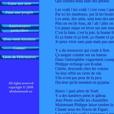
Qui viendra nous faire des photos
Cuire une tarte
Les voilà ! les voilà ! c'est vous ! qu
Faire une poupée
Par ici les manteaux, par là les boutei
Les amis, des amis, sont tous des am
Plus on est de fous, ah ! ah ! plus on 
Anniversaires
Un pique nique en hiver sur une mo
particuliers
C'est la faim, c'est la joie, la bonne 
Et ça fume et ça boit, ça chante et ça 
D'ou vient Abraham
Je peux vivre sans pain mais pas san
Contact
Y a du mousseux qui coule à flots
Ça tangue comme sur un bateau
Livre de Félicitations
Dans l'atmosphère vaguement cosaq
Philippe recharge son Kodak
Chérie, descends chez les voisins
Va leur offrir un verre de vin
S'ils n'ont pas peur de la java
Dis-leur qu'ils montent en pyjama
A
ll rights reserved
copyright © 2008
Bravo ! quel arbre de Noël
abrahamsarah.eu
Y a des lumières plein le gâteau
Jean Pierre souffle les chandelles
Maintenant Philippe laisse tomber l
Chante nous les Noces de Figaro
Les voilà ! les voilà ! c'est vous ! qu